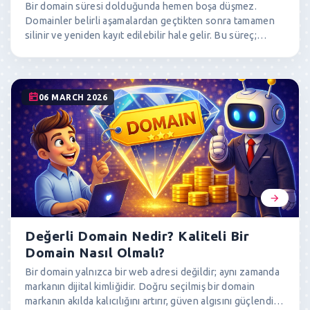
Bir domain süresi dolduğunda hemen boşa düşmez.
Domainler belirli aşamalardan geçtikten sonra tamamen
silinir ve yeniden kayıt edilebilir hale gelir. Bu süreç;
yenileme süresi, redemption period ve pending delete
gibi farklı aşamalardan oluşur. Bu yazıda süresi dolan
domainlerin hangi aşamalardan geçtiğini, WHOIS
üzerinden bu süreçlerin nasıl takip edileceğini ve
06 MARCH 2026
domainlerin Türkiye saatine göre hangi saat aralığında
boşa düştüğünü detaylı şekilde açıklıyoruz.
Değerli Domain Nedir? Kaliteli Bir
Domain Nasıl Olmalı?
Bir domain yalnızca bir web adresi değildir; aynı zamanda
markanın dijital kimliğidir. Doğru seçilmiş bir domain
markanın akılda kalıcılığını artırır, güven algısını güçlendirir