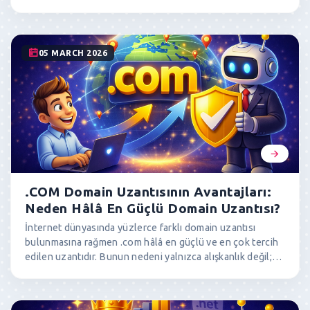
ve pazarlama çalışmalarını daha verimli hale getirir. Peki
hangi domainler değerlidir? Jenerik domainler neden bu
kadar kıymetlidir ve bütçe sınırlıysa kaliteli bir domain
nasıl seçilmelidir? Bu yazıda değerli domain özelliklerini
05 MARCH 2026
ve iyi bir domainin nasıl olması gerektiğini örneklerle
açıklıyoruz.
.COM Domain Uzantısının Avantajları:
Neden Hâlâ En Güçlü Domain Uzantısı?
İnternet dünyasında yüzlerce farklı domain uzantısı
bulunmasına rağmen .com hâlâ en güçlü ve en çok tercih
edilen uzantıdır. Bunun nedeni yalnızca alışkanlık değil;
global erişim, kullanıcı güveni, marka değeri ve doğrudan
trafik gibi birçok stratejik avantajdır. Bu yazıda .com
domain uzantısının sağladığı avantajları detaylı şekilde