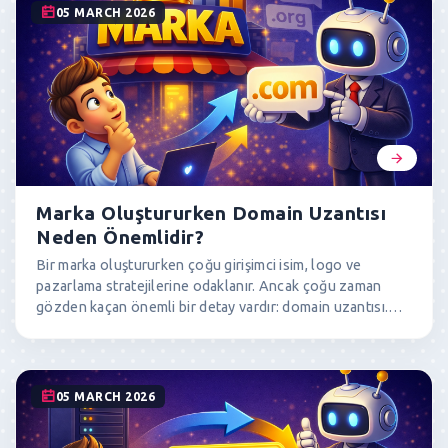
inceleyerek neden hâlâ en güçlü uzantı olduğunu
05 MARCH 2026
açıklıyoruz.
Marka Oluştururken Domain Uzantısı
Neden Önemlidir?
Bir marka oluştururken çoğu girişimci isim, logo ve
pazarlama stratejilerine odaklanır. Ancak çoğu zaman
gözden kaçan önemli bir detay vardır: domain uzantısı.
Kullanıcılar bir markayı hatırladığında genellikle doğrudan
.com uzantısını dener. Eğer markanın .com domaini size
ait değilse, yaptığınız pazarlama yatırımı başka bir web
sitesine trafik kazandırabilir. Bu yazıda marka
05 MARCH 2026
oluştururken domain uzantısının neden kritik olduğunu ve
özellikle .com uzantısının marka stratejisindeki rolünü ele