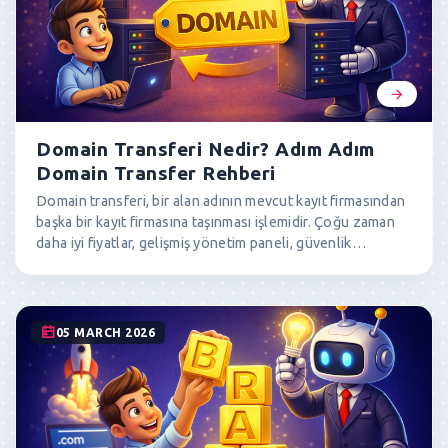
alıyoruz.
Domain Transferi Nedir? Adım Adım
Domain Transfer Rehberi
Domain transferi, bir alan adının mevcut kayıt firmasından
başka bir kayıt firmasına taşınması işlemidir. Çoğu zaman
daha iyi fiyatlar, gelişmiş yönetim paneli, güvenlik
özellikleri veya portföy yönetimi gibi nedenlerle tercih
edilir. Bu rehberde domain transferinin ne olduğu, nasıl
yapılacağı, transfer sürecinde dikkat edilmesi gerekenler
ve işlem tamamlandıktan sonra nasıl kontrol edilmesi
05 MARCH 2026
gerektiğini adım adım açıklıyoruz.