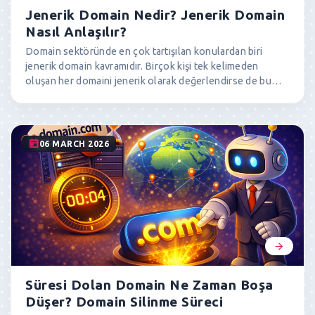
Jenerik Domain Nedir? Jenerik Domain
dijipay.com
$7,000
Nasıl Anlaşılır?
mavitik.com
$3,500
Domain sektöründe en çok tartışılan konulardan biri
lokmanefendi.com
$2,500
jenerik domain kavramıdır. Birçok kişi tek kelimeden
oluşan her domaini jenerik olarak değerlendirse de bu
kobigo.com
$5,000
doğru değildir. Jenerik domainler tek bir ürünü, nesneyi
kamurehber.com
$1,750
veya kavramı doğrudan ifade eden kelimelerdir ve
genellikle ek almamış kök kelimelerden oluşur. Bu yazıda
jenerik domainin ne olduğunu, hangi domainlerin
06 MARCH 2026
gerçekten jenerik sayıldığını ve bu konuda yapılan yaygın
hataları örneklerle açıklıyoruz.
Süresi Dolan Domain Ne Zaman Boşa
Düşer? Domain Silinme Süreci