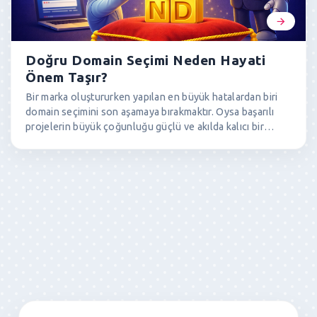
Doğru Domain Seçimi Neden Hayati
Önem Taşır?
Bir marka oluştururken yapılan en büyük hatalardan biri
domain seçimini son aşamaya bırakmaktır. Oysa başarılı
projelerin büyük çoğunluğu güçlü ve akılda kalıcı bir
domain ile başlar. Özellikle .com uzantılı domainler,
güven, global erişim ve marka değeri açısından rakipsizdir.
Bu yazıda doğru domain seçiminin marka imajı, kullanıcı
güveni ve yatırım geri dönüşü üzerindeki etkilerini ele
alıyoruz.