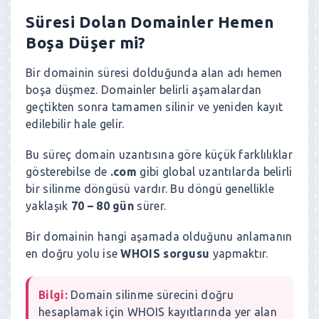
Süresi Dolan Domainler Hemen
gronb.com
$3,000
Boşa Düşer mi?
creaup.com
$6,000
mavitik.com
$3,500
Bir domainin süresi dolduğunda alan adı hemen
paragundem.com
$4,000
boşa düşmez. Domainler belirli aşamalardan
cokomel.com
$1,250
geçtikten sonra tamamen silinir ve yeniden kayıt
edilebilir hale gelir.
Bu süreç domain uzantısına göre küçük farklılıklar
gösterebilse de
.com
gibi global uzantılarda belirli
bir silinme döngüsü vardır. Bu döngü genellikle
yaklaşık
70 – 80 gün
sürer.
Bir domainin hangi aşamada olduğunu anlamanın
en doğru yolu ise
WHOIS sorgusu
yapmaktır.
Bilgi:
Domain silinme sürecini doğru
hesaplamak için WHOIS kayıtlarında yer alan